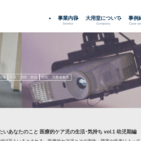
事業内容
大用堂について
事例
Service
Company
Case st
研修
防災・消防・救急
防犯・消費者教育
たいあなたのこと 医療的ケア児の生活･気持ち vol.1 幼児期編