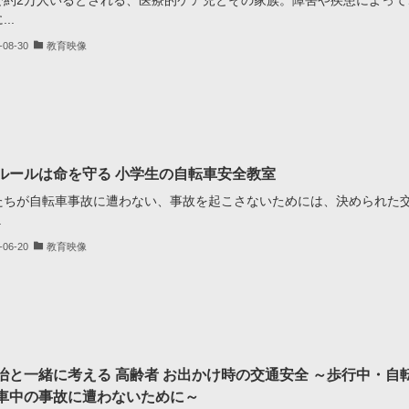
で約2万人いるとされる、医療的ケア児とその家族。障害や疾患によって
..
-08-30
教育映像
ルールは命を守る 小学生の自転車安全教室
たちが自転車事故に遭わない、事故を起こさないためには、決められた
.
-06-20
教育映像
治と一緒に考える 高齢者 お出かけ時の交通安全 ～歩行中・自
車中の事故に遭わないために～