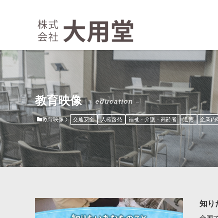
教育映像
– education –
教育映像
交通安全
人権啓発
福祉・介護・高齢者
道徳
企業内
知り