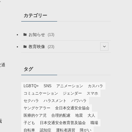
、
カテゴリー
お知らせ
(13)
教育映像
(23)
(9)
交通
タグ
(11)
(6)
LGBTQ+
SNS
アニメーション
カスハラ
(4)
コミュニケーション
ジェンダー
スマホ
セクハラ
ハラスメント
パワハラ
(1)
ヤングケアラー
全日本交通安全協会
(2)
医療的ケア児
合理的配慮
地震
大人
転
子ども
日本交通安全教育普及協会
職場
(1)
自転車
認知症
運転者講習
障がい