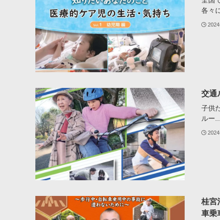
全国
各々に.
2024
交通
子供
ルー..
2024
桂宮
車乗